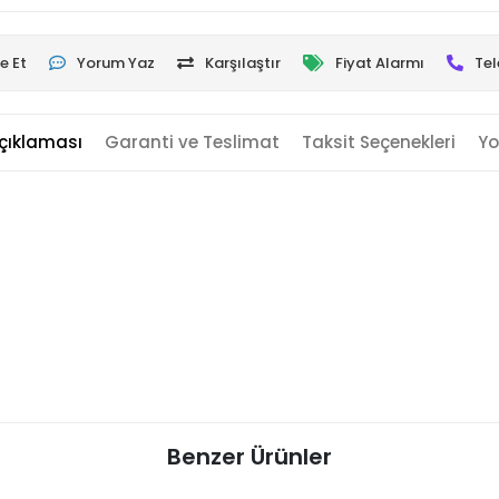
e Et
Yorum Yaz
Karşılaştır
Fiyat Alarmı
Tel
çıklaması
Garanti ve Teslimat
Taksit Seçenekleri
Yo
Benzer Ürünler