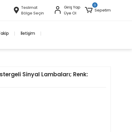
0
Giriş Yap
Teslimat
Sepetim
Bölge Seçin
Üye Ol
Takip
İletişim
tergeli Sinyal Lambaları; Renk: