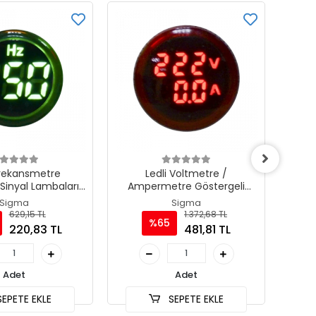
Frekansmetre
Ledli Voltmetre /
Sinyal Lambaları;
Ampermetre Göstergeli
Am
k: Kırmızı
Sinyal Lambaları; Renk: Beyaz
Si
Sigma
Sigma
629,15 TL
1.372,68 TL
%65
220,83 TL
481,81 TL
Adet
Adet
EPETE EKLE
SEPETE EKLE