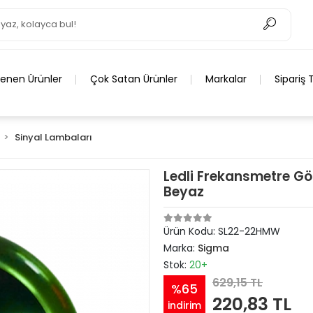
lenen Ürünler
Çok Satan Ürünler
Markalar
Sipariş 
Sinyal Lambaları
Ledli Frekansmetre Gös
Beyaz
Ürün Kodu:
SL22-22HMW
Marka:
Sigma
Stok:
20+
629,15 TL
%65
220,83 TL
indirim