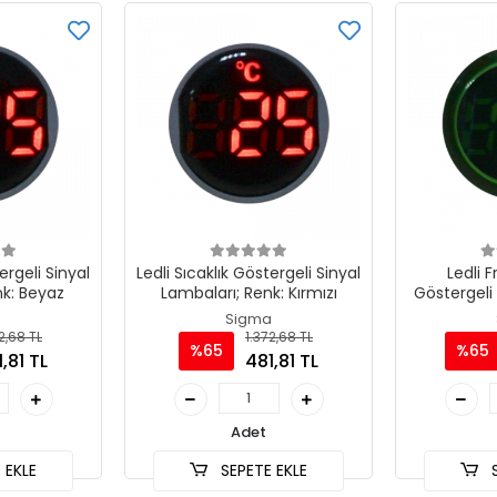
ergeli Sinyal
Ledli Sıcaklık Göstergeli Sinyal
Ledli 
nk: Beyaz
Lambaları; Renk: Kırmızı
Göstergeli 
Ren
a
Sigma
2,68 TL
1.372,68 TL
%65
%65
,81 TL
481,81 TL
Adet
 EKLE
SEPETE EKLE
S