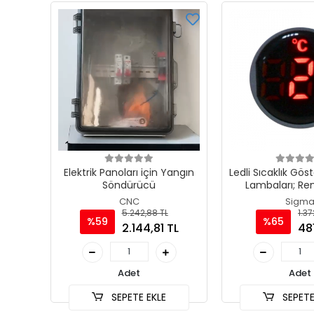
Elektrik Panoları için Yangın
Ledli Sıcaklık Göst
Söndürücü
Lambaları; Re
CNC
Sigm
5.242,88 TL
1.37
%59
%65
2.144,81 TL
481
Adet
Adet
SEPETE EKLE
SEPETE