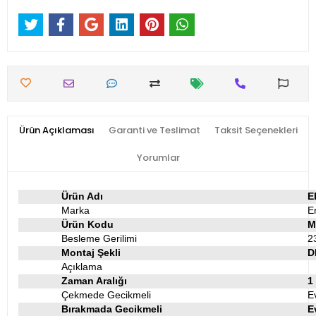
Ürün Açıklaması
Garanti ve Teslimat
Taksit Seçenekleri
Yorumlar
Ürün Adı
E
Marka
E
Ürün Kodu
M
Besleme Gerilimi
2
Montaj Şekli
D
Açıklama
Zaman Aralığı
1
Çekmede Gecikmeli
E
Bırakmada Gecikmeli
E