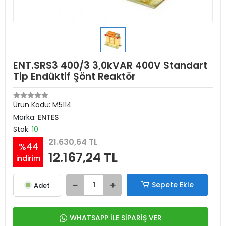
ENT.SRS3 400/3 3,0kVAR 400V Standart
Tip Endüktif Şönt Reaktör
Ürün Kodu:
M5114
Marka:
ENTES
Stok:
10
21.630,64 TL
%44
12.167,24 TL
indirim
Sepete Ekle
Adet
WHATSAPP İLE SİPARİŞ VER