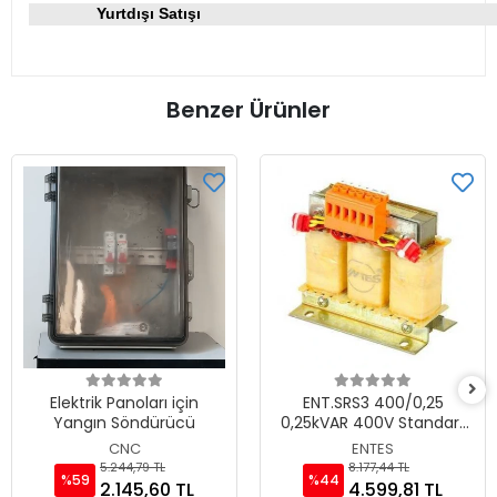
Yurtdışı Satışı
Benzer Ürünler
Elektrik Panoları için
ENT.SRS3 400/0,25
Yangın Söndürücü
0,25kVAR 400V Standart
Tip Endüktif Şönt Reaktör
CNC
ENTES
5.244,79 TL
8.177,44 TL
%59
%44
2.145,60 TL
4.599,81 TL