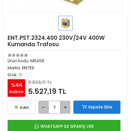
ENT.PST.2324.400 230V/24V 400W
Kumanda Trafosu
Ürün Kodu:
M5459
Marka:
ENTES
Stok:
10
9.826,11 TL
%44
5.527,19 TL
indirim
Sepete Ekle
Adet
WHATSAPP İLE SİPARİŞ VER