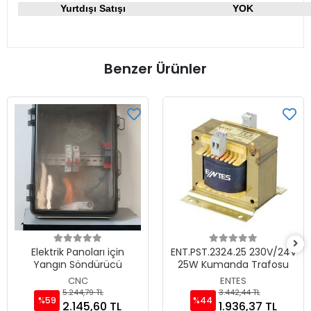
Yurtdışı Satışı
YOK
Benzer Ürünler
Elektrik Panoları için
ENT.PST.2324.25 230V/24V
Yangın Söndürücü
25W Kumanda Trafosu
CNC
ENTES
5.244,79 TL
3.442,44 TL
%59
%44
2.145,60 TL
1.936,37 TL