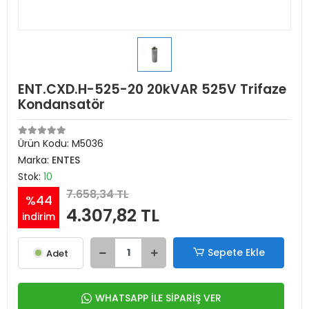
ENT.CXD.H-525-20 20kVAR 525V Trifaze
Kondansatör
Ürün Kodu:
M5036
Marka:
ENTES
Stok:
10
7.658,34 TL
%44
4.307,82 TL
indirim
Sepete Ekle
Adet
WHATSAPP İLE SİPARİŞ VER