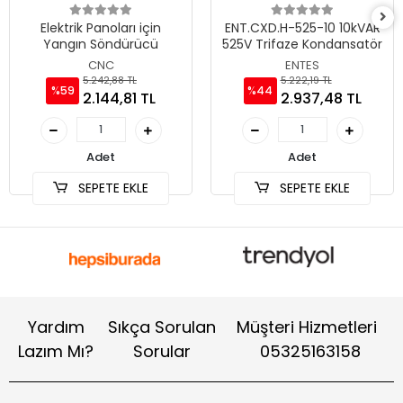
Elektrik Panoları için
ENT.CXD.H-525-10 10kVAR
Yangın Söndürücü
525V Trifaze Kondansatör
CNC
ENTES
5.242,88 TL
5.222,19 TL
%59
%44
2.144,81 TL
2.937,48 TL
Adet
Adet
SEPETE EKLE
SEPETE EKLE
Yardım
Sıkça Sorulan
Müşteri Hizmetleri
Lazım Mı?
Sorular
05325163158