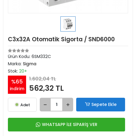
C3x32A Otomatik Sigorta / SND6000
Ürün Kodu:
6SM332C
Marka:
Sigma
Stok:
20+
1.602,04 TL
%65
562,32 TL
indirim
Sepete Ekle
Adet
WHATSAPP İLE SİPARİŞ VER