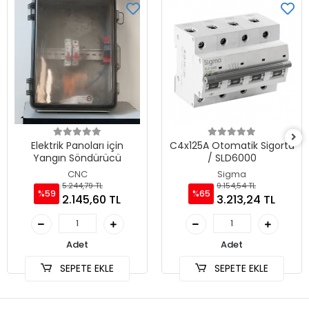
Elektrik Panoları için
C4x125A Otomatik Sigorta
Yangın Söndürücü
/ SLD6000
CNC
Sigma
5.244,79 TL
9.154,54 TL
%59
%65
2.145,60 TL
3.213,24 TL
Adet
Adet
SEPETE EKLE
SEPETE EKLE