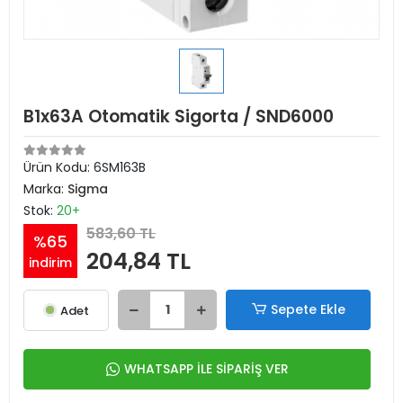
B1x63A Otomatik Sigorta / SND6000
Ürün Kodu:
6SM163B
Marka:
Sigma
Stok:
20+
583,60 TL
%65
204,84 TL
indirim
Sepete Ekle
Adet
WHATSAPP İLE SİPARİŞ VER