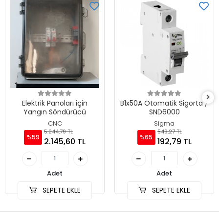
Elektrik Panoları için
B1x50A Otomatik Sigorta /
Yangın Söndürücü
SND6000
CNC
Sigma
5.244,79 TL
549,27 TL
%59
%65
2.145,60 TL
192,79 TL
Adet
Adet
SEPETE EKLE
SEPETE EKLE