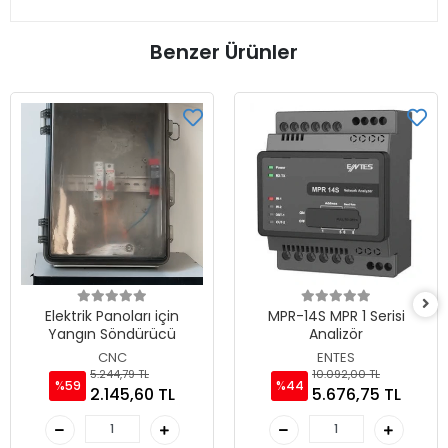
Benzer Ürünler
Elektrik Panoları için
MPR-14S MPR 1 Serisi
Yangın Söndürücü
Analizör
CNC
ENTES
5.244,79 TL
10.092,00 TL
%59
%44
2.145,60 TL
5.676,75 TL