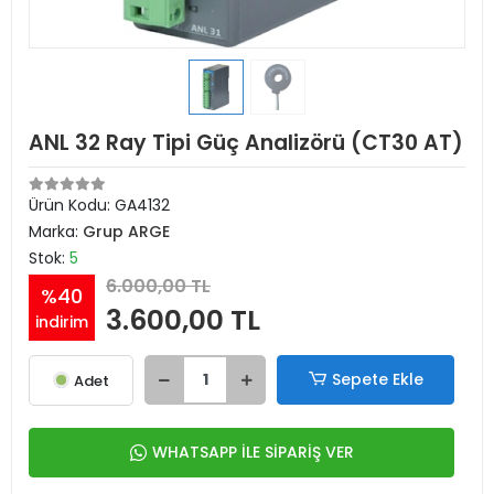
ANL 32 Ray Tipi Güç Analizörü (CT30 AT)
Ürün Kodu:
GA4132
Marka:
Grup ARGE
Stok:
5
6.000,00 TL
%40
3.600,00 TL
indirim
Sepete Ekle
Adet
WHATSAPP İLE SİPARİŞ VER