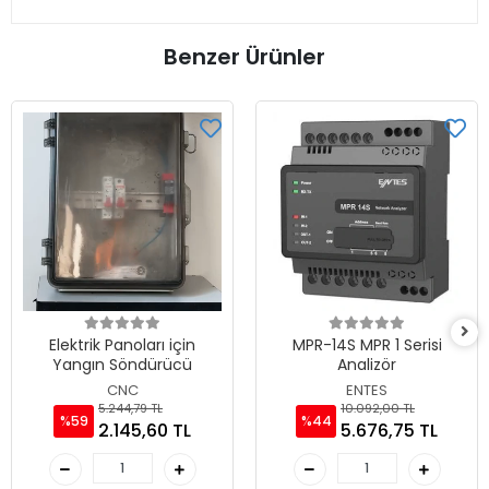
Benzer Ürünler
Elektrik Panoları için
MPR-14S MPR 1 Serisi
Yangın Söndürücü
Analizör
CNC
ENTES
5.244,79 TL
10.092,00 TL
%59
%44
2.145,60 TL
5.676,75 TL