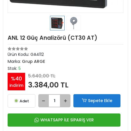
ANL 12 Güç Analizörü (CT30 AT)
Ürün Kodu:
GA4112
Marka:
Grup ARGE
Stok:
5
5.640,00 TL
%40
3.384,00 TL
indirim
Sepete Ekle
Adet
WHATSAPP İLE SİPARİŞ VER