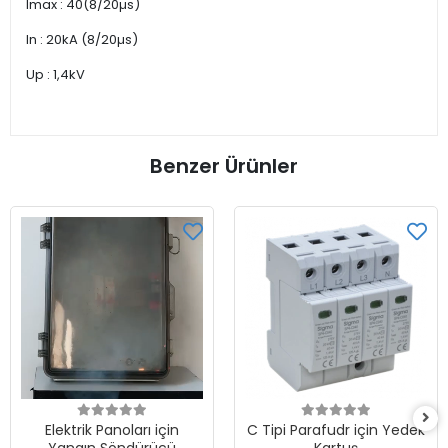
lmax : 40(8/20µs)
ln : 20kA (8/20µs)
Up : 1,4kV
Benzer Ürünler
Elektrik Panoları için
C Tipi Parafudr için Yedek