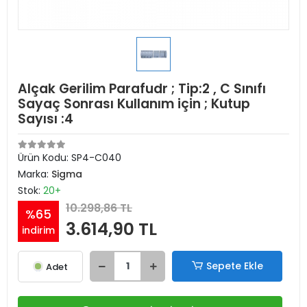
Alçak Gerilim Parafudr ; Tip:2 , C Sınıfı
Sayaç Sonrası Kullanım için ; Kutup
Sayısı :4
Ürün Kodu:
SP4-C040
Marka:
Sigma
Stok:
20+
10.298,86 TL
%65
3.614,90 TL
indirim
Sepete Ekle
Adet