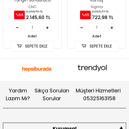
Yangın Söndürücü
Kartuş
CNC
Sigma
5.244,79 TL
2.059,77 TL
%59
%65
2.145,60 TL
722,98 TL
Adet
Adet
SEPETE EKLE
SEPETE EKLE
Yardım
Sıkça Sorulan
Müşteri Hizmetleri
Lazım Mı?
Sorular
05325163158
Kurumsal