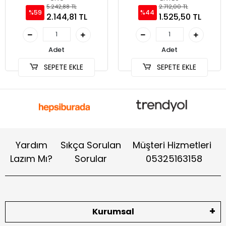
5.242,88 TL
2.712,00 TL
%59
%44
2.144,81 TL
1.525,50 TL
Adet
Adet
SEPETE EKLE
SEPETE EKLE
Yardım
Sıkça Sorulan
Müşteri Hizmetleri
Lazım Mı?
Sorular
05325163158
Kurumsal