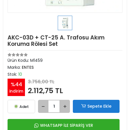
AKC-03D + CT-25 A. Trafosu Akım
Koruma Rölesi Set
Ürün Kodu:
M1459
Marka:
ENTES
Stok:
10
3.756,00 TL
%44
2.112,75 TL
indirim
Sepete Ekle
Adet
WHATSAPP İLE SİPARİŞ VER