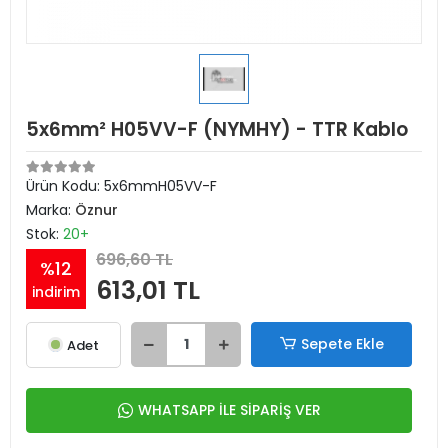
5x6mm² H05VV-F (NYMHY) - TTR Kablo
Ürün Kodu:
5x6mmH05VV-F
Marka:
Öznur
Stok:
20+
696,60 TL
%12
613,01 TL
indirim
Sepete Ekle
Adet
WHATSAPP İLE SİPARİŞ VER