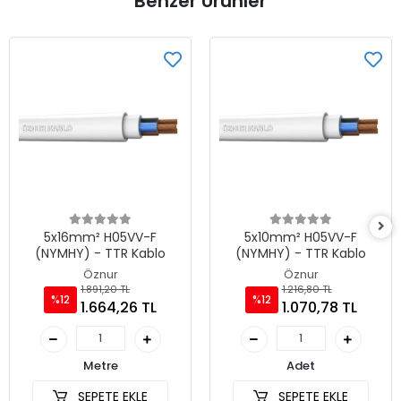
Benzer Ürünler
5x16mm² H05VV-F
5x10mm² H05VV-F
(NYMHY) - TTR Kablo
(NYMHY) - TTR Kablo
Öznur
Öznur
1.891,20 TL
1.216,80 TL
%12
%12
1.664,26 TL
1.070,78 TL
Metre
Adet
SEPETE EKLE
SEPETE EKLE