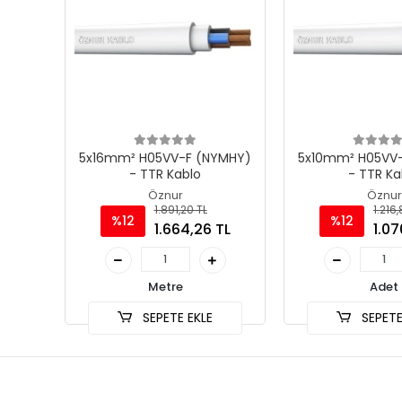
5x16mm² H05VV-F (NYMHY)
5x10mm² H05VV
- TTR Kablo
- TTR Ka
Öznur
Öznur
1.891,20 TL
1.216
%12
%12
1.664,26 TL
1.07
Metre
Adet
SEPETE EKLE
SEPETE