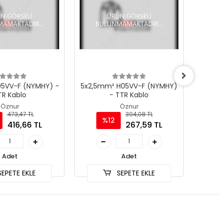
5VV-F (NYMHY) -
5x2,5mm² H05VV-F (NYMHY)
5x1,
TR Kablo
- TTR Kablo
Öznur
Öznur
473,47 TL
304,08 TL
%12
416,66 TL
267,59 TL
Adet
Adet
EPETE EKLE
SEPETE EKLE