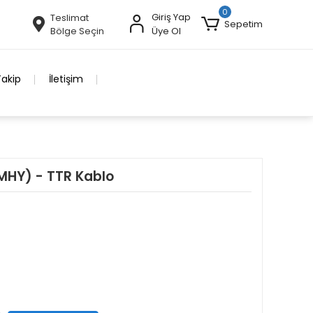
0
Giriş Yap
Teslimat
Sepetim
Bölge Seçin
Üye Ol
Takip
İletişim
HY) - TTR Kablo