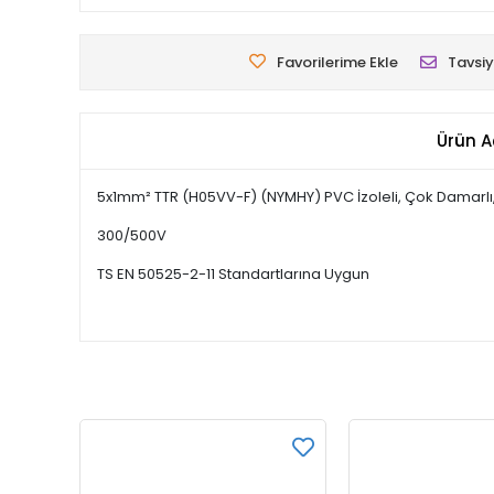
Favorilerime Ekle
Tavsiy
Ürün A
5x1mm² TTR (H05VV-F) (NYMHY) PVC İzoleli, Çok Damarlı, İ
300/500V
TS EN 50525-2-11 Standartlarına Uygun