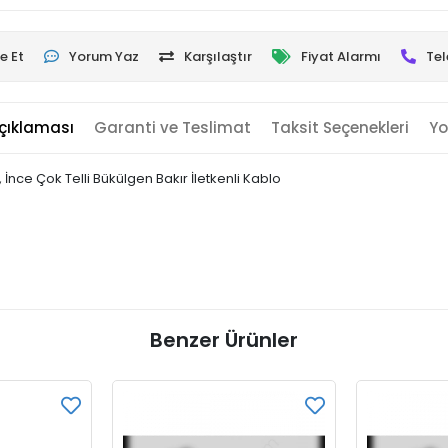
e Et
Yorum Yaz
Karşılaştır
Fiyat Alarmı
Tel
çıklaması
Garanti ve Teslimat
Taksit Seçenekleri
Yo
nce Çok Telli Bükülgen Bakır İletkenli Kablo
Benzer Ürünler