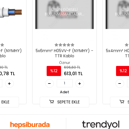
-F (NYMHY)
5x6mm² H05VV-F (NYMHY) -
5x4mm² H0
blo
TTR Kablo
T
Öznur
,80 TL
696,60 TL
%12
%12
0,78 TL
613,01 TL
Adet
 EKLE
SEPETE EKLE
S