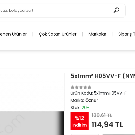
lenen Ürünler
Çok Satan Ürünler
Markalar
Sipariş 
5x1mm² H05VV-F (NYM
Ürün Kodu:
5x1mmH05VV-F
Marka:
Öznur
Stok:
20+
130,61 TL
%12
114,94 TL
indirim