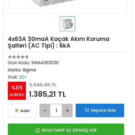
4x63A 30maA Kaçak Akım Koruma
Şalteri (AC Tipi) ; 6kA
Ürün Kodu:
SHM4063030
Marka:
Sigma
Stok:
20+
3.946,46 TL
%65
1.385,21 TL
indirim
Sepete Ekle
Adet
WHATSAPP İLE SİPARİŞ VER