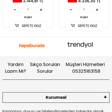
2.144,81 TL
4.336,30 TL
Adet
Adet
SEPETE EKLE
SEPETE EKLE
Yardım
Sıkça Sorulan
Müşteri Hizmetleri
Lazım Mı?
Sorular
05325163158
Kurumsal
Kampanya, duyuru ve bilgilendirmelerden haberdar olmak