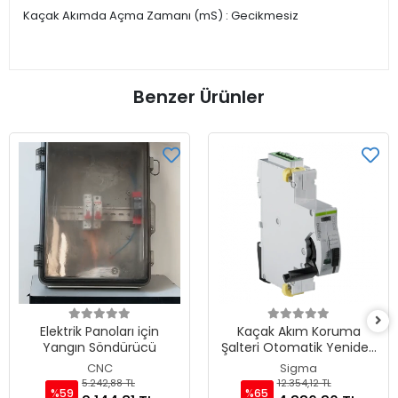
Kaçak Akımda Açma Zamanı (mS) : Gecikmesiz
Benzer Ürünler
Elektrik Panoları için
Kaçak Akım Koruma
Yangın Söndürücü
Şalteri Otomatik Yeniden
Kapama Ünitesi (230V)
CNC
Sigma
5.242,88 TL
12.354,12 TL
%59
%65