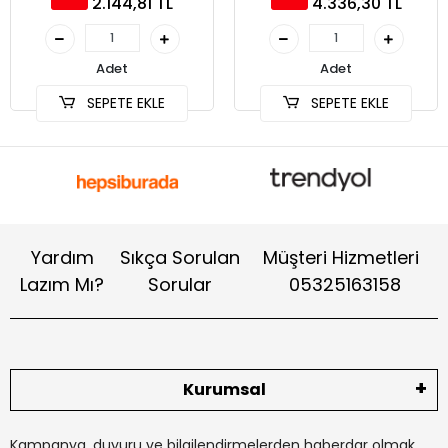
2.144,81 TL
4.336,30 TL
Adet
Adet
SEPETE EKLE
SEPETE EKLE
Yardım
Sıkça Sorulan
Müşteri Hizmetleri
Lazım Mı?
Sorular
05325163158
Kurumsal
Kampanya, duyuru ve bilgilendirmelerden haberdar olmak