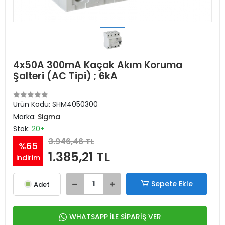
4x50A 300mA Kaçak Akım Koruma
Şalteri (AC Tipi) ; 6kA
Ürün Kodu:
SHM4050300
Marka:
Sigma
Stok:
20+
3.946,46 TL
%65
1.385,21 TL
indirim
Sepete Ekle
Adet
WHATSAPP İLE SİPARİŞ VER