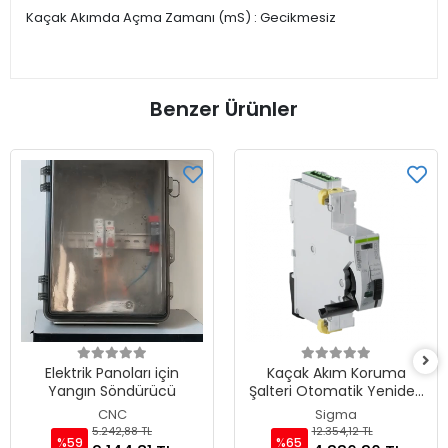
Kaçak Akımda Açma Zamanı (mS) : Gecikmesiz
Benzer Ürünler
Elektrik Panoları için
Kaçak Akım Koruma
Yangın Söndürücü
Şalteri Otomatik Yeniden
Kapama Ünitesi (230V)
CNC
Sigma
5.242,88 TL
12.354,12 TL
%59
%65