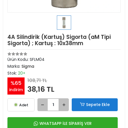
4A Silindirik (Kartuş) Sigorta (aM Tipi
Sigorta) ; Kartuş : 10x38mm
Ürün Kodu:
SFLM04
Marka:
Sigma
Stok:
20+
108,71 TL
%65
38,16 TL
indirim
Sepete Ekle
Adet
WHATSAPP İLE SİPARİŞ VER