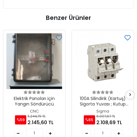
Benzer Ürünler
Elektrik Panoları için
100A Silindirik (Kartuş)
Yangın Söndürücü
Sigorta Yuvası ; Kutup
Sayısı : 3
CNC
Sigma
5.244,79 TL
6.007,67 TL
%59
%65
2.145,60 TL
2.108,69 TL