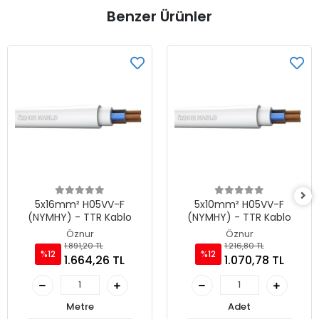
Benzer Ürünler
5x16mm² H05VV-F
5x10mm² H05VV-F
(NYMHY) - TTR Kablo
(NYMHY) - TTR Kablo
Öznur
Öznur
1.891,20 TL
1.216,80 TL
%12
%12
1.664,26 TL
1.070,78 TL
Metre
Adet