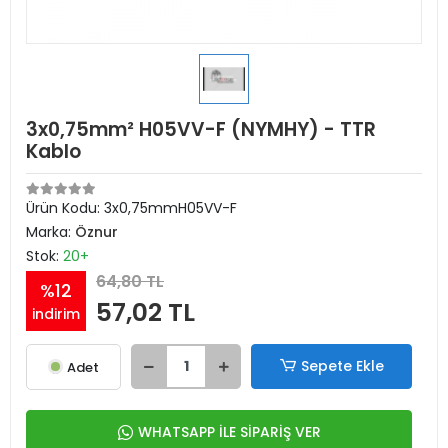
3x0,75mm² H05VV-F (NYMHY) - TTR
Kablo
Ürün Kodu:
3x0,75mmH05VV-F
Marka:
Öznur
Stok:
20+
64,80 TL
%12
57,02 TL
indirim
Sepete Ekle
Adet
WHATSAPP İLE SİPARİŞ VER