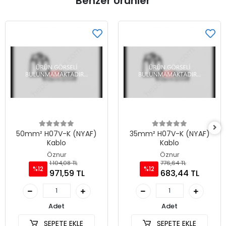
Benzer Ürünler
50mm² H07V-K (NYAF)
35mm² H07V-K (NYAF)
Kablo
Kablo
Öznur
Öznur
1.104,08 TL
776,64 TL
%12
%12
971,59 TL
683,44 TL
Adet
Adet
SEPETE EKLE
SEPETE EKLE