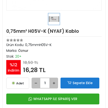
0,75mm² H05V-K (NYAF) Kablo
Ürün Kodu:
0,75mmH05V-K
Marka:
Öznur
Stok:
20+
18,50 TL
%12
16,28 TL
indirim
Sepete Ekle
Adet
WHATSAPP İLE SİPARİŞ VER